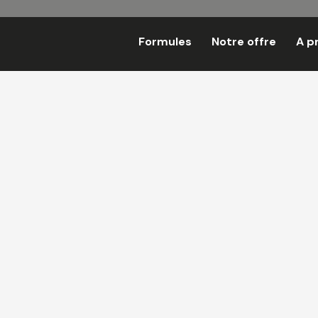
Formules
Notre offre
A p