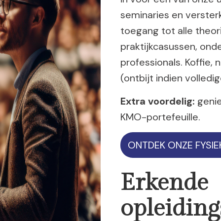
seminaries en versterk
toegang tot alle theor
praktijkcasussen, ond
professionals. Koffie
(ontbijt indien volled
Extra voordelig:
genie
KMO-portefeuille.
ONTDEK ONZE FYSIE
Erkende
opleiding