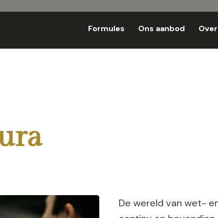
Formules
Ons aanbod
Over
ura
De wereld van wet- e