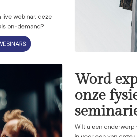
 live webinar, deze
 als on-demand?
WEBINARS
Word expe
onze fysi
seminari
Wilt u een onderwerp v
in voor een van onze u