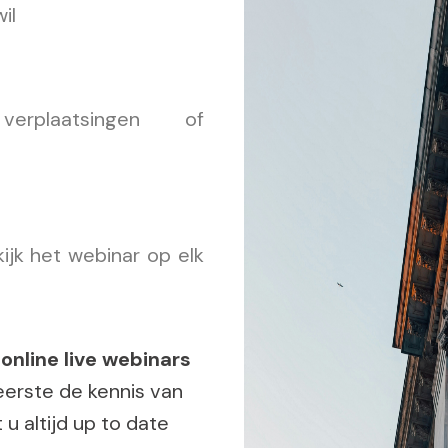
il
rplaatsingen of
jk het webinar op elk
e
online live webinars
reerste de kennis van
u altijd up to date