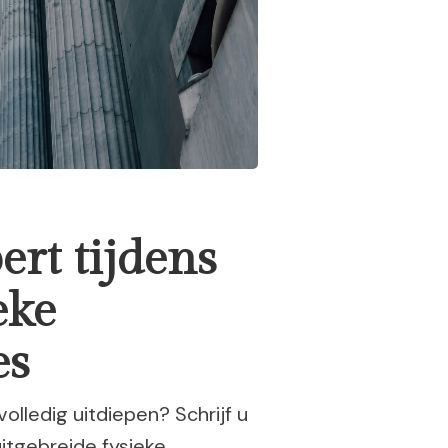
rt tijdens
eke
es
olledig uitdiepen? Schrijf u
itgebreide fysieke